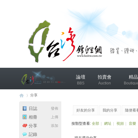
兴
論壇
拍賣會
精品
趣
BBS
Auction
Boutiqu
小
组
分享
錦鯉協會專區
錦鯉討論
日誌
發佈
好友的分享
我的分享
隨便看
发
相冊
上傳
台
›
布
按類型查看:
全部
|
網址
|
視頻
|
音樂
分享
添加
微
記錄