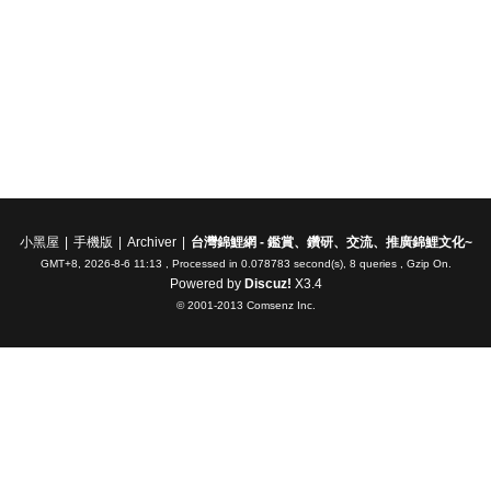
小黑屋
|
手機版
|
Archiver
|
台灣錦鯉網 - 鑑賞、鑽研、交流、推廣錦鯉文化~
GMT+8, 2026-8-6 11:13
, Processed in 0.078783 second(s), 8 queries , Gzip On.
Powered by
Discuz!
X3.4
© 2001-2013
Comsenz Inc.