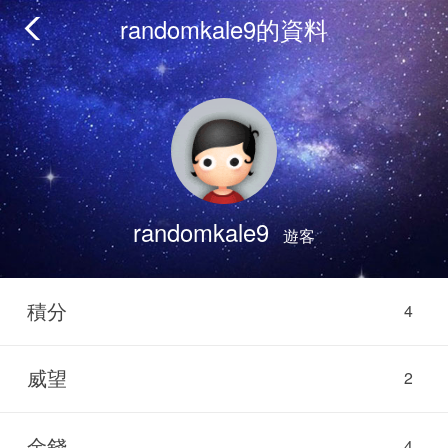
randomkale9的資料
randomkale9
遊客
積分
4
威望
2
金錢
4