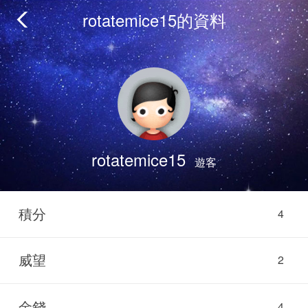
rotatemice15的資料
rotatemice15
遊客
積分
4
威望
2
金錢
4