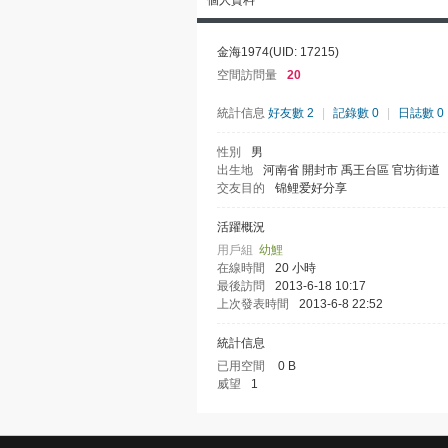
個人資料
金海1974
(UID: 17215)
空間訪問量
20
統計信息
好友數 2
|
記錄數 0
|
日誌數 0
性別
男
出生地
河南省 開封市 禹王台區 官坊街道
交友目的
锦鲤爱好分享
活躍概況
用戶組
幼鯉
在線時間
20 小時
最後訪問
2013-6-18 10:17
上次發表時間
2013-6-8 22:52
統計信息
已用空間
0 B
威望
1