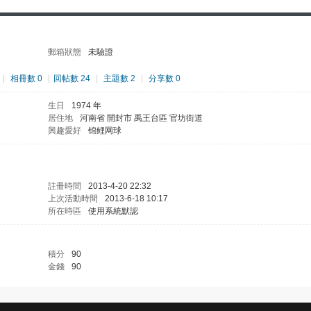
郵箱狀態
未驗證
|
相冊數 0
|
回帖數 24
|
主題數 2
|
分享數 0
生日
1974 年
居住地
河南省 開封市 禹王台區 官坊街道
興趣愛好
锦鲤网球
註冊時間
2013-4-20 22:32
上次活動時間
2013-6-18 10:17
所在時區
使用系統默認
積分
90
金錢
90