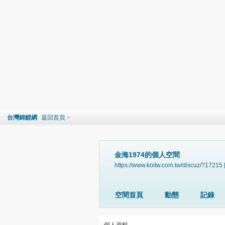
台灣錦鯉網
返回首頁
金海1974的個人空間
https://www.koitw.com.tw/discuz/?17215
空間首頁
動態
記錄