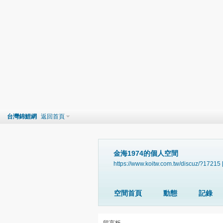
台灣錦鯉網
返回首頁
金海1974的個人空間
https://www.koitw.com.tw/discuz/?17215
空間首頁
動態
記錄