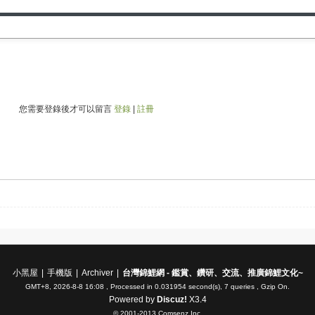
您需要登錄後才可以留言
登錄
|
註冊
小黑屋
|
手機版
|
Archiver
|
台灣錦鯉網 - 鑑賞、鑽研、交流、推廣錦鯉文化~
GMT+8, 2026-8-8 16:08
, Processed in 0.031954 second(s), 7 queries , Gzip On.
Powered by
Discuz!
X3.4
© 2001-2013
Comsenz Inc.