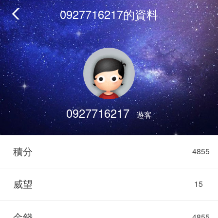
0927716217的資料
0927716217
遊客
積分
4855
威望
15
金錢
4855