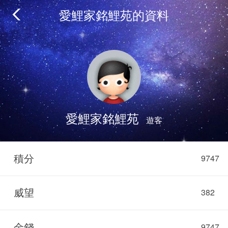
愛鯉家銘鯉苑的資料
愛鯉家銘鯉苑
遊客
積分
9747
威望
382
金錢
9747