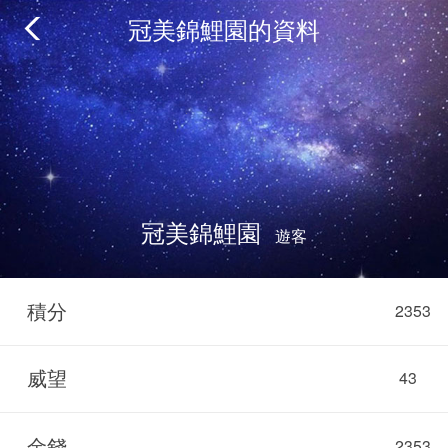
冠美錦鯉園的資料
冠美錦鯉園
遊客
積分
2353
威望
43
金錢
2353