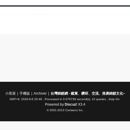
小黑屋
|
手機版
|
Archiver
|
台灣錦鯉網 - 鑑賞、鑽研、交流、推廣錦鯉文化~
GMT+8, 2026-8-6 20:48
, Processed in 0.076739 second(s), 10 queries , Gzip On.
Powered by
Discuz!
X3.4
© 2001-2013
Comsenz Inc.