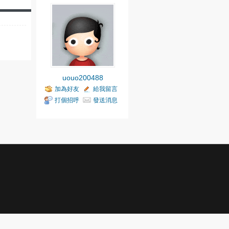
uouo200488
加為好友
給我留言
打個招呼
發送消息