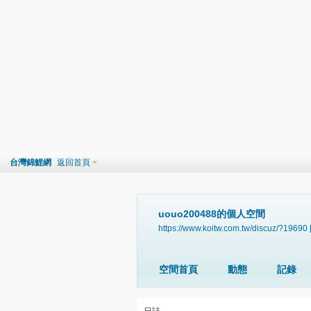
台灣錦鯉網
返回首頁
uouo200488的個人空間
https://www.koitw.com.tw/discuz/?19690
空間首頁
動態
記錄