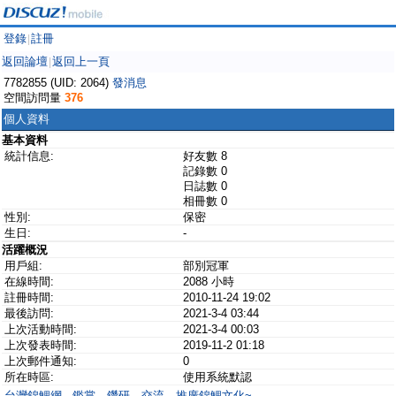
登錄
註冊
|
返回論壇
返回上一頁
|
7782855 (UID: 2064)
發消息
空間訪問量
376
個人資料
基本資料
統計信息:
好友數 8
記錄數 0
日誌數 0
相冊數 0
性別:
保密
生日:
-
活躍概況
用戶組:
部別冠軍
在線時間:
2088 小時
註冊時間:
2010-11-24 19:02
最後訪問:
2021-3-4 03:44
上次活動時間:
2021-3-4 00:03
上次發表時間:
2019-11-2 01:18
上次郵件通知:
0
所在時區:
使用系統默認
台灣錦鯉網 - 鑑賞、鑽研、交流、推廣錦鯉文化~