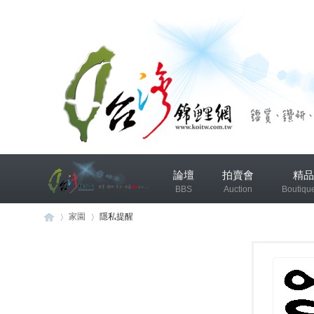
兴
論壇
拍賣會
精品
趣
BBS
Auction
Boutiqu
小
组
家園
隱私提醒
錦鯉協會專區
錦鯉討論
发
台
›
›
布
微