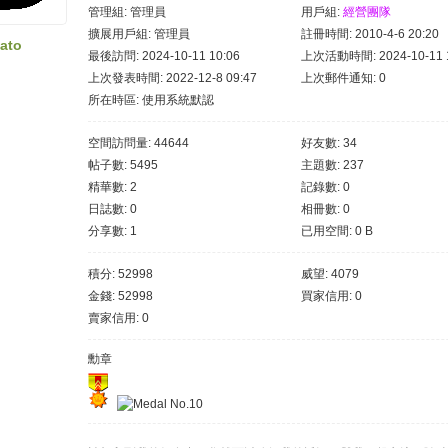
管理組:
管理員
用戶組:
經營團隊
擴展用戶組: 管理員
註冊時間: 2010-4-6 20:20
lato
最後訪問: 2024-10-11 10:06
上次活動時間: 2024-10-11 1
上次發表時間: 2022-12-8 09:47
上次郵件通知: 0
所在時區: 使用系統默認
空間訪問量: 44644
好友數: 34
帖子數: 5495
主題數: 237
精華數: 2
記錄數: 0
日誌數: 0
相冊數: 0
分享數: 1
已用空間: 0 B
積分: 52998
威望: 4079
金錢: 52998
買家信用: 0
賣家信用: 0
勳章