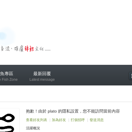
魚專區
最新回覆
e Fish Zone
Latest message
專區
抱歉！由於 plato 的隱私設置，您不能訪問當前內容
查看好友列表
|
加為好友
|
打個招呼
|
發送消息
活躍概況