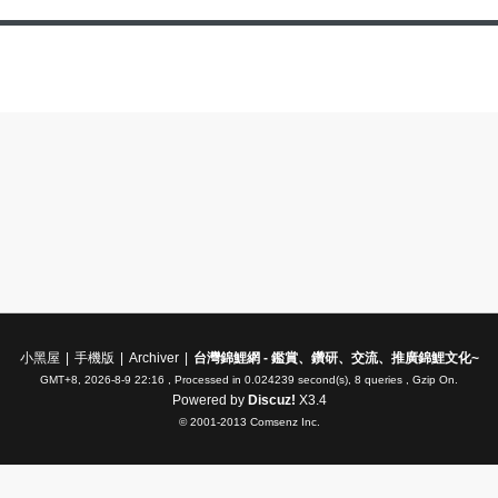
小黑屋
|
手機版
|
Archiver
|
台灣錦鯉網 - 鑑賞、鑽研、交流、推廣錦鯉文化~
GMT+8, 2026-8-9 22:16
, Processed in 0.024239 second(s), 8 queries , Gzip On.
Powered by
Discuz!
X3.4
© 2001-2013
Comsenz Inc.