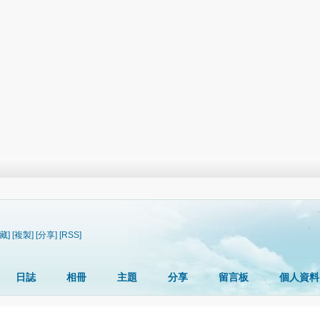
藏]
[複製]
[分享]
[RSS]
日誌
相冊
主題
分享
留言板
個人資料