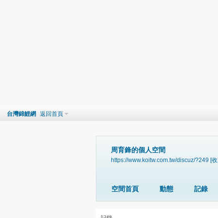
台灣錦鯉網
返回首頁
周育鋒的個人空間
https://www.koitw.com.tw/discuz/?249
[收
空間首頁
動態
記錄