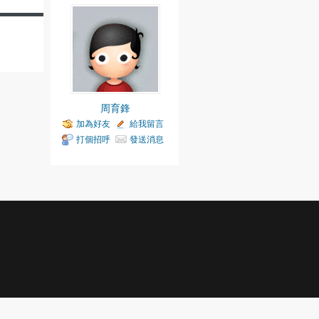
周育鋒
加為好友
給我留言
打個招呼
發送消息