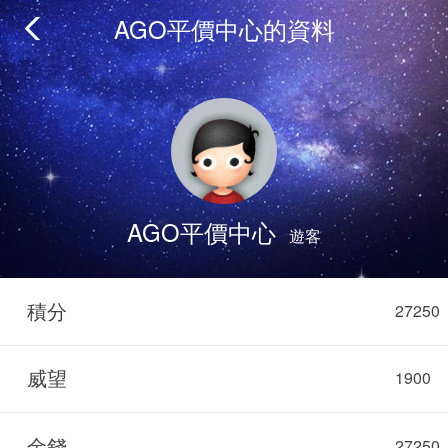
AGO平價中心的資料
AGO平價中心
遊客
積分
27250
威望
1900
金錢
27250