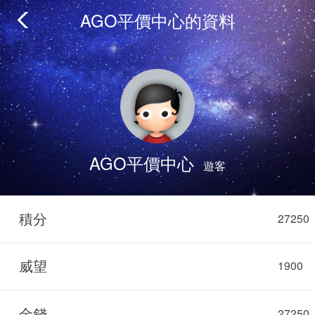
AGO平價中心的資料
AGO平價中心
遊客
積分
27250
威望
1900
金錢
27250