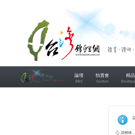
兴
論壇
拍賣會
精品
趣
BBS
Auction
Boutiqu
小
组
錦鯉協會專區
錦鯉討論
发
布
微
請稍候...