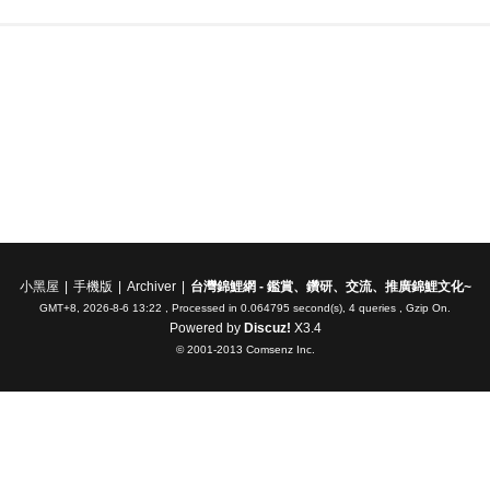
小黑屋
|
手機版
|
Archiver
|
台灣錦鯉網 - 鑑賞、鑽研、交流、推廣錦鯉文化~
GMT+8, 2026-8-6 13:22
, Processed in 0.064795 second(s), 4 queries , Gzip On.
Powered by
Discuz!
X3.4
© 2001-2013
Comsenz Inc.