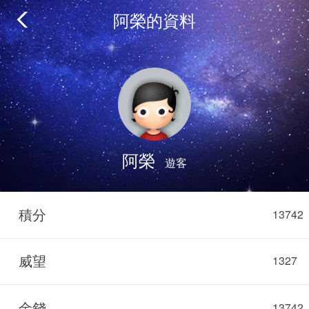
阿榮的資料
阿榮
遊客
積分
13742
威望
1327
金錢
13742