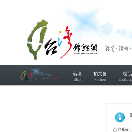
兴
論壇
拍賣會
精品
趣
BBS
Auction
Boutiqu
小
组
錦鯉協會專區
錦鯉討論
发
布
微
請稍候...