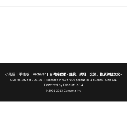
小黑屋
|
手機版
|
Archiver
|
台灣錦鯉網 - 鑑賞、鑽研、交流、推廣錦鯉文化~
GMT+8, 2026-8-9 21:25
, Processed in 0.057099 second(s), 4 queries , Gzip On.
Powered by
Discuz!
X3.4
© 2001-2013
Comsenz Inc.