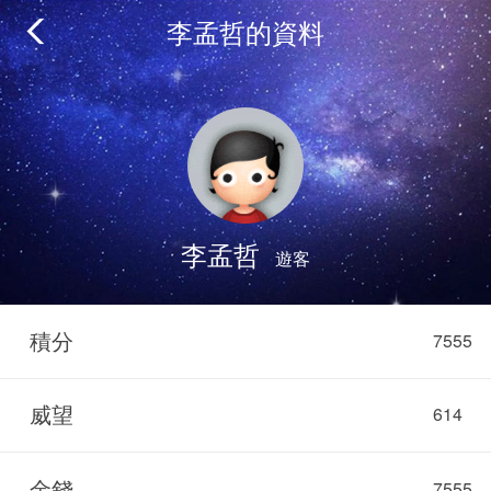
李孟哲的資料
李孟哲
遊客
積分
7555
威望
614
金錢
7555