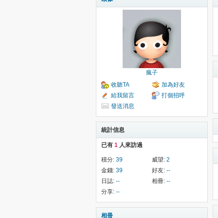
瘋子
收聽TA
加為好友
給我留言
打個招呼
發送消息
統計信息
已有
1
人來訪過
積分:
39
威望:
2
金錢:
39
好友:
--
日誌:
--
相冊:
--
分享:
--
相冊