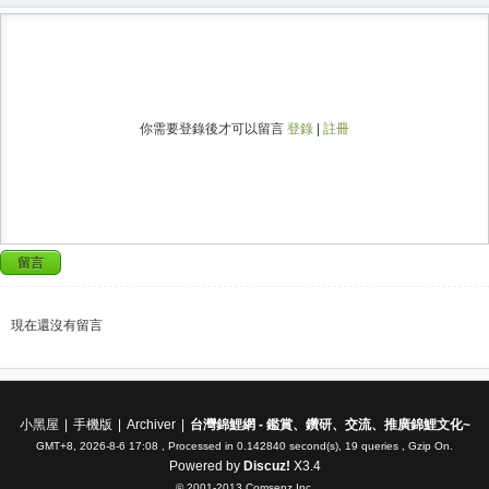
你需要登錄後才可以留言
登錄
|
註冊
留言
現在還沒有留言
小黑屋
|
手機版
|
Archiver
|
台灣錦鯉網 - 鑑賞、鑽研、交流、推廣錦鯉文化~
GMT+8, 2026-8-6 17:08
, Processed in 0.142840 second(s), 19 queries , Gzip On.
Powered by
Discuz!
X3.4
© 2001-2013
Comsenz Inc.