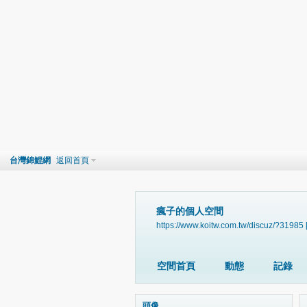
台灣錦鯉網
返回首頁
瘋子的個人空間
https://www.koitw.com.tw/discuz/?31985
空間首頁
動態
記錄
頭像