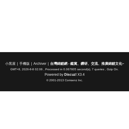
小黑屋
|
手機版
|
Archiver
|
台灣錦鯉網 - 鑑賞、鑽研、交流、推廣錦鯉文化~
GMT+8, 2026-8-8 02:06
, Processed in 0.067805 second(s), 7 queries , Gzip On.
Powered by
Discuz!
X3.4
© 2001-2013
Comsenz Inc.