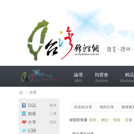
兴
論壇
拍賣會
精品
趣
BBS
Auction
Boutiqu
小
组
分享
錦鯉協會專區
錦鯉討論
日誌
發佈
好友的分享
我的分享
隨便看
发
相冊
上傳
台
›
布
按類型查看:
全部
|
網址
|
視頻
|
音樂
分享
添加
微
記錄