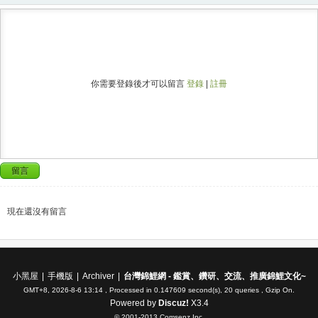
你需要登錄後才可以留言
登錄
|
註冊
留言
現在還沒有留言
小黑屋
|
手機版
|
Archiver
|
台灣錦鯉網 - 鑑賞、鑽研、交流、推廣錦鯉文化~
GMT+8, 2026-8-6 13:14
, Processed in 0.147609 second(s), 20 queries , Gzip On.
Powered by
Discuz!
X3.4
© 2001-2013
Comsenz Inc.