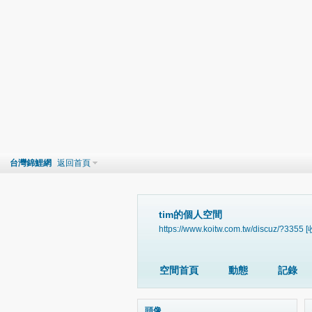
台灣錦鯉網
返回首頁
tim的個人空間
https://www.koitw.com.tw/discuz/?3355
[
空間首頁
動態
記錄
頭像