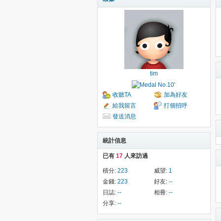
tim
收聽TA
加為好友
給我留言
打個招呼
發送消息
統計信息
已有
17
人來訪過
積分:
223
威望:
1
金錢:
223
好友:
--
日誌:
--
相冊:
--
分享:
--