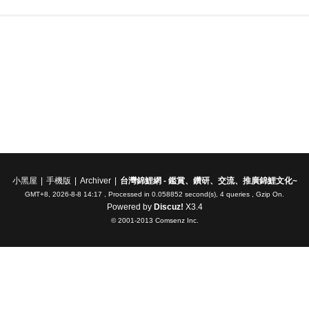
小黑屋
|
手機版
|
Archiver
|
台灣錦鯉網 - 鑑賞、鑽研、交流、推廣錦鯉文化~
GMT+8, 2026-8-8 14:17
, Processed in 0.058852 second(s), 4 queries , Gzip On.
Powered by
Discuz!
X3.4
© 2001-2013
Comsenz Inc.