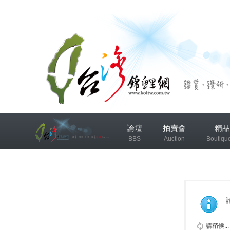
兴
論壇
拍賣會
精品
趣
BBS
Auction
Boutiqu
小
组
錦鯉協會專區
錦鯉討論
发
布
微
請稍候...