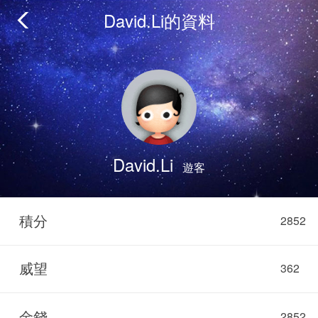
David.Li的資料
David.Li
遊客
積分
2852
威望
362
金錢
2852