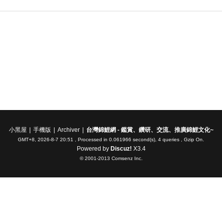
小黑屋
|
手機版
|
Archiver
|
台灣錦鯉網 - 鑑賞、鑽研、交流、推廣錦鯉文化~
GMT+8, 2026-8-7 20:51
, Processed in 0.061966 second(s), 4 queries , Gzip On.
Powered by
Discuz!
X3.4
© 2001-2013
Comsenz Inc.