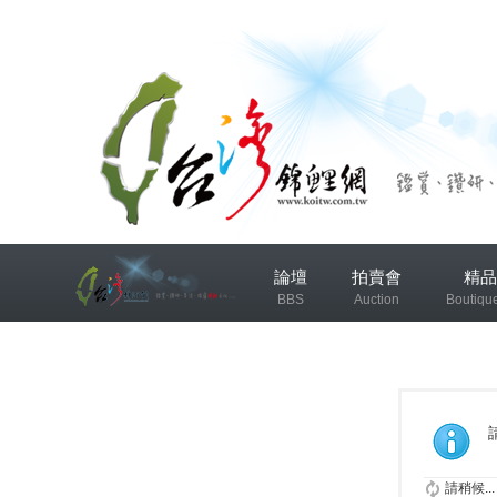
兴
論壇
拍賣會
精品
趣
BBS
Auction
Boutiqu
小
组
錦鯉協會專區
錦鯉討論
发
布
微
請稍候...