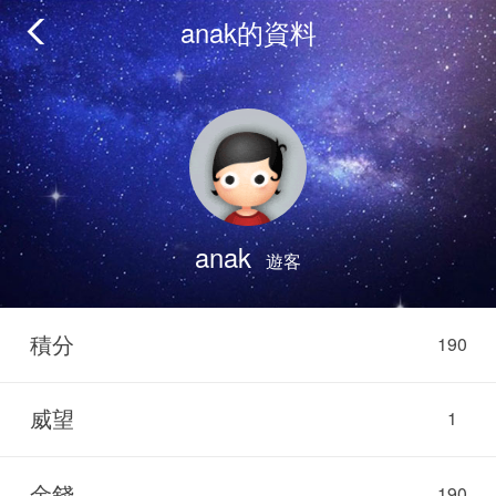
anak的資料
anak
遊客
積分
190
威望
1
金錢
190