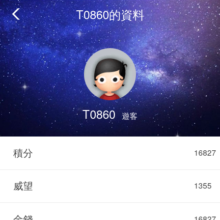
T0860的資料
T0860
遊客
積分
16827
威望
1355
金錢
16827