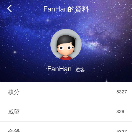
FanHan的資料
FanHan
遊客
積分
5327
威望
329
金錢
5327