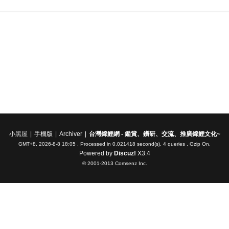
小黑屋
|
手機版
|
Archiver
|
台灣錦鯉網 - 鑑賞、鑽研、交流、推廣錦鯉文化~
GMT+8, 2026-8-8 18:05
, Processed in 0.021418 second(s), 4 queries , Gzip On.
Powered by
Discuz!
X3.4
© 2001-2013
Comsenz Inc.