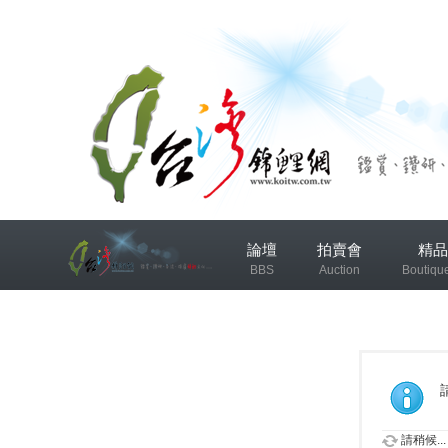
兴
論壇
拍賣會
精品
趣
BBS
Auction
Boutiqu
小
组
錦鯉協會專區
錦鯉討論
发
布
微
請稍候...