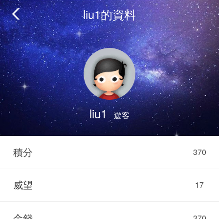
liu1的資料
liu1
遊客
積分
370
威望
17
金錢
370