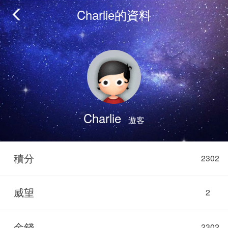
Charlie的資料
Charlie
遊客
積分
2302
威望
2
金錢
2302