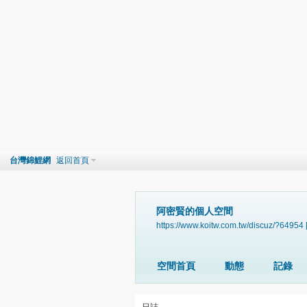
台灣錦鯉網
返回首頁
阿密賢的個人空間
https://www.koitw.com.tw/discuz/?64954
空間首頁
動態
記錄