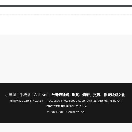
小黑屋
|
手機版
|
Archiver
|
台灣錦鯉網 - 鑑賞、鑽研、交流、推廣錦鯉文化~
GMT+8, 2026-8-7 10:18
, Processed in 0.085630 second(s), 11 queries , Gzip On.
Powered by
Discuz!
X3.4
© 2001-2013
Comsenz Inc.