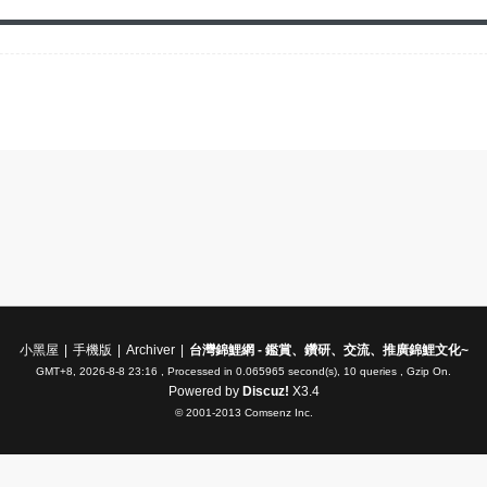
小黑屋
|
手機版
|
Archiver
|
台灣錦鯉網 - 鑑賞、鑽研、交流、推廣錦鯉文化~
GMT+8, 2026-8-8 23:16
, Processed in 0.065965 second(s), 10 queries , Gzip On.
Powered by
Discuz!
X3.4
© 2001-2013
Comsenz Inc.