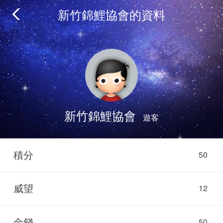
新竹錦鯉協會的資料
新竹錦鯉協會
遊客
積分
50
威望
12
金錢
50