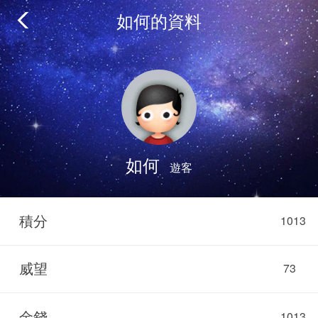
如何的資料
如何
遊客
積分
1013
威望
73
金錢
1013