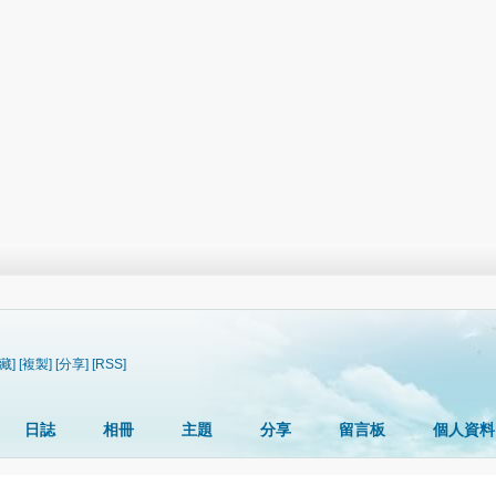
藏]
[複製]
[分享]
[RSS]
日誌
相冊
主題
分享
留言板
個人資料