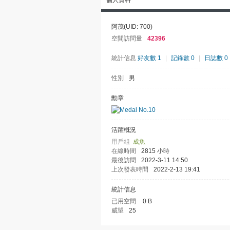
個人資料
阿茂
(UID: 700)
空間訪問量
42396
統計信息
好友數 1
|
記錄數 0
|
日誌數 0
性別
男
勳章
活躍概況
用戶組
成魚
在線時間
2815 小時
最後訪問
2022-3-11 14:50
上次發表時間
2022-2-13 19:41
統計信息
已用空間
0 B
威望
25