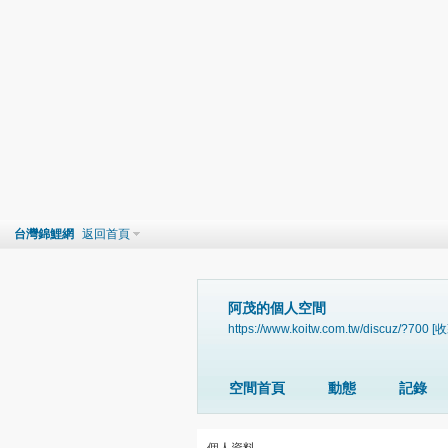
台灣錦鯉網
返回首頁
阿茂的個人空間
https://www.koitw.com.tw/discuz/?700
[收
空間首頁
動態
記錄