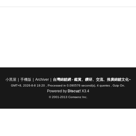
小黑屋
|
手機版
|
Archiver
|
台灣錦鯉網 - 鑑賞、鑽研、交流、推廣錦鯉文化~
GMT+8, 2026-8-8 19:20
, Processed in 0.090576 second(s), 4 queries , Gzip On.
Powered by
Discuz!
X3.4
© 2001-2013
Comsenz Inc.