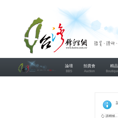
兴
論壇
拍賣會
精品
趣
BBS
Auction
Boutiqu
小
组
錦鯉協會專區
錦鯉討論
发
布
微
請稍候...