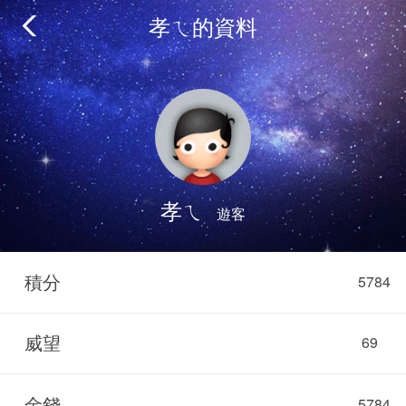
孝ㄟ的資料
孝ㄟ
遊客
積分
5784
威望
69
金錢
5784