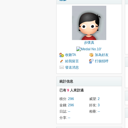
步懷真
收聽TA
加為好友
給我留言
打個招呼
發送消息
統計信息
已有
9
人來訪過
積分:
296
威望:
2
金錢:
296
好友:
3
日誌:
--
相冊:
--
分享:
--