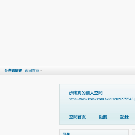
台灣錦鯉網
返回首頁
步懷真的個人空間
https://www.koitw.com.tw/discuz/?75543
空間首頁
動態
記錄
頭像