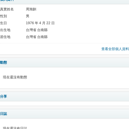
真實姓名
周旭釧
性別
男
生日
1976 年 4 月 22 日
出生地
台灣省 台南縣
居住地
台灣省 台南縣
查看全部個人資料
動態
現在還沒有動態
分享
日誌
現在還沒有日誌