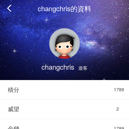
changchris的資料
changchris
遊客
積分
1789
威望
2
金錢
1789