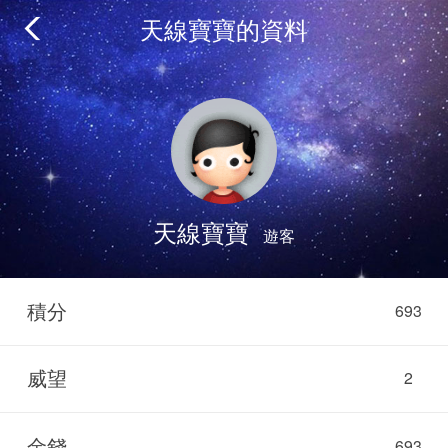
天線寶寶的資料
天線寶寶
遊客
積分
693
威望
2
金錢
693