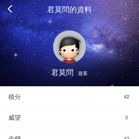
君莫問的資料
君莫問
遊客
積分
42
威望
2
金錢
42