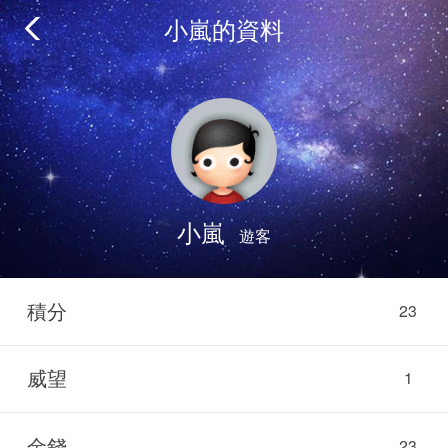
小嵐的資料
小嵐
遊客
積分
23
威望
1
金錢
23