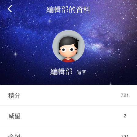
編輯部的資料
編輯部
遊客
積分
721
威望
2
金錢
721