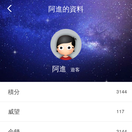
阿進的資料
阿進
遊客
積分
3144
威望
117
金錢
3144