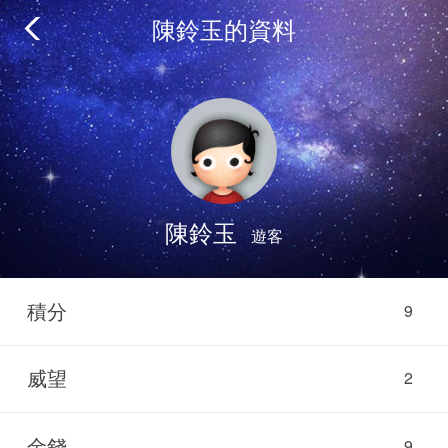
陳鈴玉的資料
陳鈴玉
遊客
積分
9
威望
2
金錢
9