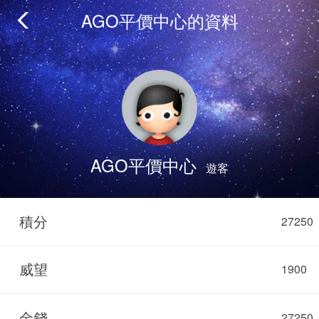
AGO平價中心的資料
AGO平價中心
遊客
積分
27250
威望
1900
金錢
27250