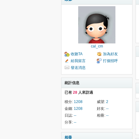
cal_cm
收聽TA
加為好友
給我留言
打個招呼
發送消息
統計信息
已有
28
人來訪過
積分:
1208
威望:
2
金錢:
1208
好友:
--
日誌:
--
相冊:
--
分享:
--
相冊