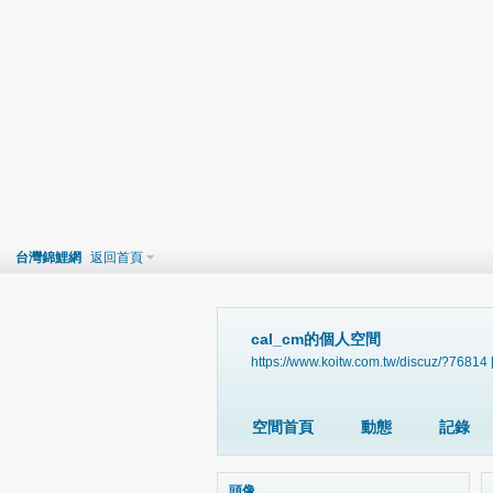
台灣錦鯉網
返回首頁
cal_cm的個人空間
https://www.koitw.com.tw/discuz/?76814
空間首頁
動態
記錄
頭像