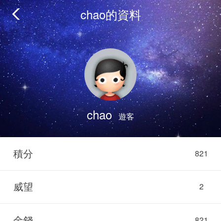
chao的資料
chao
遊客
積分
821
威望
2
金錢
821