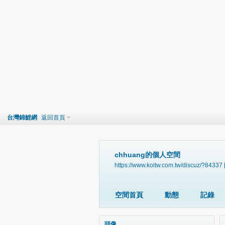
台灣錦鯉網
返回首頁
chhuang的個人空間
https://www.koitw.com.tw/discuz/?84337
空間首頁
動態
記錄
頭像