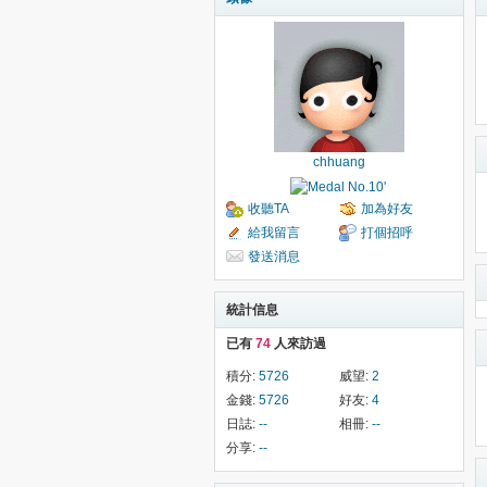
chhuang
收聽TA
加為好友
給我留言
打個招呼
發送消息
統計信息
已有
74
人來訪過
積分:
5726
威望:
2
金錢:
5726
好友:
4
日誌:
--
相冊:
--
分享:
--