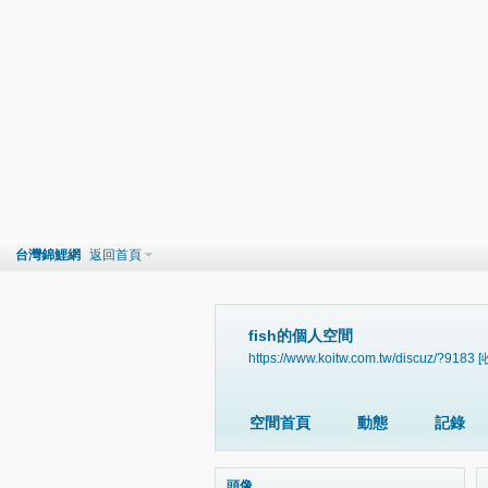
台灣錦鯉網
返回首頁
fish的個人空間
https://www.koitw.com.tw/discuz/?9183
[
空間首頁
動態
記錄
頭像