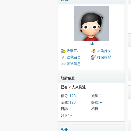
fish
收聽TA
加為好友
給我留言
打個招呼
發送消息
統計信息
已有
2
人來訪過
積分:
123
威望:
1
金錢:
123
好友:
--
日誌:
--
相冊:
--
分享:
--
相冊