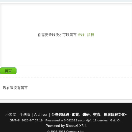
你需要登錄後才可以留言
登錄
|
註冊
留言
現在還沒有留言
小黑屋
|
手機版
|
Archiver
|
台灣錦鯉網 - 鑑賞、鑽研、交流、推廣錦鯉文化~
GMT+8, 2026-8-7 07:19
, Processed in 0.082032 second(s), 19 queries , Gzip On.
Powered by
Discuz!
X3.4
© 2001-2013
Comsenz Inc.